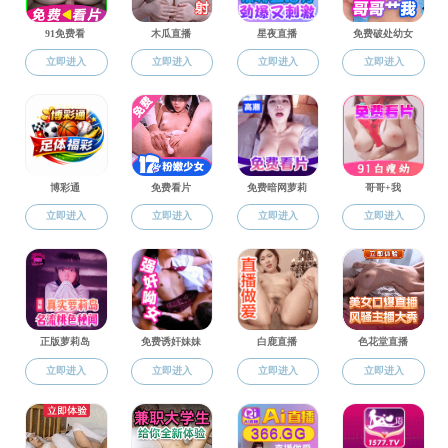
就业工作
色花堂
11月8日，为促进学院本科生升学和就业
余名本科生共同参加了活动。
活动中，新通教育负责海外留学和雅思培
益内卷、学历贬值的角度出发，向同学们阐述
他结合数学专业的特点，就数学专业学生的
可
学习的角度出发，向同学们分享了关于英语学